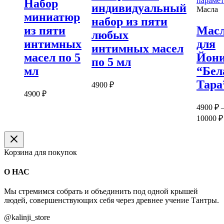
параме
Набор
индивидуальный
Масла
миниатюр
набор из пяти
из пяти
Мас
любых
интимных
для
интимных масел
масел по 5
Йон
по 5 мл
мл
“Бел
Тара
4900
₽
4900
₽
4900
₽
10000
₽
Корзина для покупок
О НАС
Мы стремимся собрать и объединить под одной крышей
людей, совершенствующих себя через древнее учение Тантры.
@kalinji_store