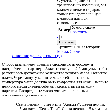
С учетом ограничений
транспортных компаний, мы
кладем спички в подарок
только при доставке Сдэк,
курьером или при
самовывозе.
Размер
Очистить
-
+
В корзину
Артикул:
Н/Д
Категории:
Масла
,
Свечи
Описание
Детали
Отзывы (0)
Способ применения:
создайте спокойную атмосферу и
настройтесь на партнера. Зажгите свечу на 2-3 минуты, чтобы
растопилось достаточное количество теплого масла. Погасите
пламя. Через минуту капните масло себе на запястье —
температура масла должна быть комфортна для кожи. Вылейте
немного масла сначала себе на ладонь, а затем на кожу
партнера. Распределите масло мягкими, плавными
массажными движениями.
Свеча перчик + 5 мл масла "Анахата", Свеча перчик
+ 5 мл масла "Белая Тара", Свеча перчик + 5 мл масла